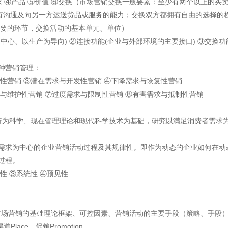
求 ④产品 ⑤价值 ⑥交换（市场营销交换一般要素：至少有两个以上的买
都有沟通及向另一方运送货品或服务的能力；交换双方都拥有自由的选择的
最重要的环节，交换活动的基本单元、单位）
中心、以生产为导向) ②连接功能(企业与外部环境的主要接口) ③交换
种营销管理：
性营销 ③潜在需求与开发性营销 ④下降需求与恢复性营销
与维护性营销 ⑦过度需求与限制性营销 ⑧有害需求与抵制性营销
行为科学、现在管理理论和现代科学技术为基础，研究以满足消费者需求
需求为中心的企业营销活动过程及其规律性。即作为动态的企业如何在动
过程。
性 ③系统性 ④预见性
→市场营销的基础理论框架、可控因素、营销活动的主要手段（策略、手段
Place、促销Promotion