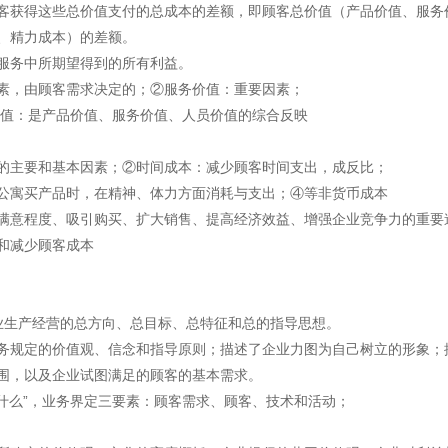
客获得这些总价值支付的总成本的差额，即顾客总价值（产品价值、服务
、精力成本）的差额。
服务中所期望得到的所有利益。
素，由顾客需求决定的；②服务价值：重要因素；
价值：是产品价值、服务价值、人员价值的综合反映
的主要和基本因素；②时间成本：减少顾客时间支出，成反比；
公寓买产品时，在精神、体力方面消耗与支出；④等非货币成本
满意程度、吸引购买、扩大销售、提高经济效益、增强企业竞争力的重要
和减少顾客成本
业生产经营的总方向、总目标、总特征和总的指导思想。
务规定的价值观、信念和指导原则；描述了企业力图为自己树立的形象；
围，以及企业试图满足的顾客的基本需求。
做什么”，业务界定三要素：顾客需求、顾客、技术和活动；