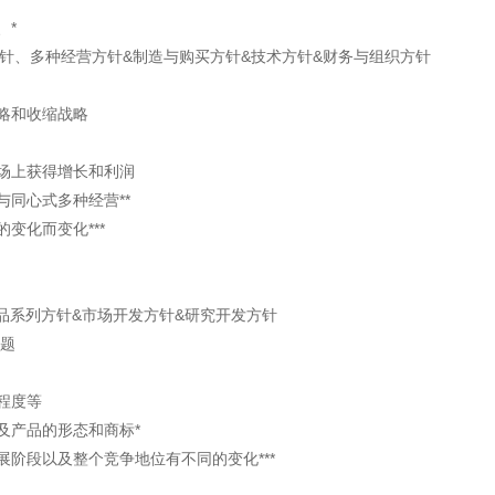
、*
方针、多种经营方针&制造与购买方针&技术方针&财务与组织方针
略和收缩战略
场上获得增长和利润
同心式多种经营**
变化而变化***
品系列方针&市场开发方针&研究开发方针
问题
程度等
及产品的形态和商标*
阶段以及整个竞争地位有不同的变化***