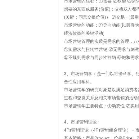
市场营销的核心：①需要 ②欲望 ③需
想要的东西或服务(价值)；交换双方
(关键：同意交换价值)） ⑦交易 （
市场营销的功能：①导向功能(以顾客为
经济效益的关键活动)
市场营销管理的实质是需求的管理，八
①负需求与扭转性营销 ②无需求与刺激
⑤不规则需求与同步性营销 ⑥饱和需求
3、市场营销学：是一门以经济科学、
合性应用学科。
市场营销学的研究对象是以满足消费者
过程和交换关系及相关市场营销的活动
市场营销学主要特点：①动态性 ②实用
4、市场营销理论：
4Ps营销理论（4Ps营销组合理论）
基本策略：产品Product、价格Price、渠道