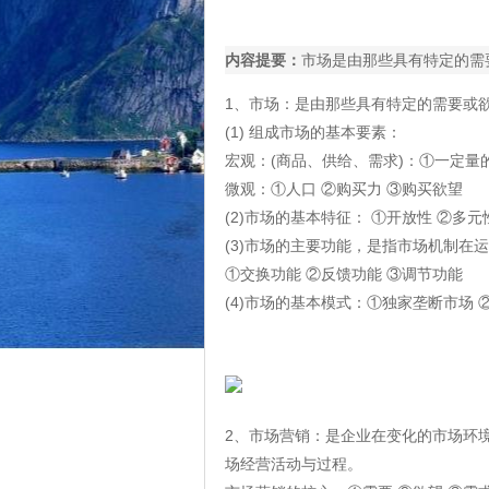
内容提要：
市场是由那些具有特定的需
1、市场：是由那些具有特定的需要或
(1) 组成市场的基本要素：
宏观：(商品、供给、需求)：①一定量
微观：①人口 ②购买力 ③购买欲望
(2)市场的基本特征： ①开放性 ②多元
(3)市场的主要功能，是指市场机制在
①交换功能 ②反馈功能 ③调节功能
(4)市场的基本模式：①独家垄断市场 
2、市场营销：是企业在变化的市场环
场经营活动与过程。