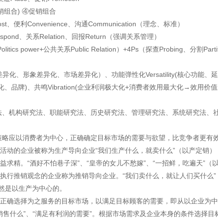
销组合) ④促销组合
t、便利Convenience、沟通Communication（理念、标准）
spond、关系Relation、回报Return（强调关系管理）
s power+公共关系Public Relation）+4Ps（探查Probing、分割Partitio
产品差异化、形象差异化、市场差异化）、功能弹性化Versatility(核心功能
品牌)、共鸣Vibration(企业利润极大化+消费者效用最大化→效用价值
法、机构研究法、职能研究法、历史研究法、管理研究法、系统研究法、
策略应以消费者为中心，正确确定目标市场的需要与欲望，比竞争者更有
理活动的企业被称为生产导向企业“我们生产什么，就卖什么”（以产定销）
益求精。“酒好不怕巷子深”、“皇帝的女儿不愁嫁”、“一招鲜，吃遍天”（
，执行推销观念的企业称为推销导向企业。“我们卖什么，就让人们买什么”
然是以生产为中心的。
，正确选择为之服务的目标市场，以满足目标顾客的需要，即从以企业为中心
销售什么”、“满足有利润的需要”。根据市场需求及企业本身的条件选择