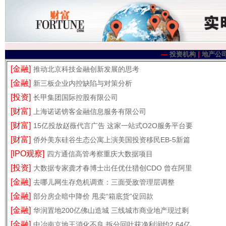
—
投资机构
|
地产公
[金融]
推动北京科技金融创新发展的思考
[金融]
新三板企业内控缺陷与对策分析
[投资]
长甲集团国际控股有限公司
[财富]
上海诺诺镑客金融信息服务有限公司
[财富]
15亿投放赵薇代言广告 这家一站式O2O服务平台要
[财富]
侨外美东硅谷生态公寓上演美国投资移民EB-5新篇
[IPO观察]
四方通信高管考察重庆大数据项目
[投资]
大数据专家龚才春博士出任优仕猎创CDO 曾在阿里
[金融]
去哪儿网生存危机调查：三面受敌管理层调整
[金融]
部分房企暗中降价 甩卖“箱底货”促回款
[金融]
华润置地200亿佛山造城 三线城市商业地产现过剩
[金融]
中冶南京地王消化不良 拆分回吐获净利润约2.64亿