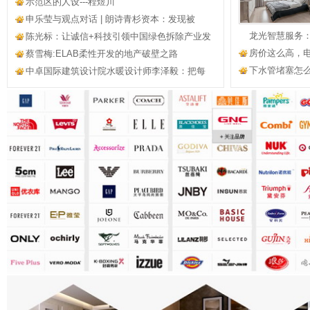
示范区的人设---程煜川
申乐莹与观点对话 | 朗诗青杉资本：发现被
龙光智慧服务
陈光标：让诚信+科技引领中国绿色拆除产业发
房价这么高，
蔡雪梅:ELAB柔性开发的地产破壁之路
下水管堵塞怎
中卓国际建筑设计院水暖设计师李泽毅：把每