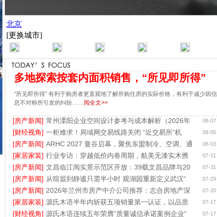
多地探索按套内面积销售，“所见即所得”
“所见即所得” 有利于购房者更直观地了解所购住房的实际价格，有利于减少因信
息不对称所引发的纠纷……
阅全文>>
[房产新闻]
常州溧阳企业空间设计参考与成本解析（2026年
08-07
[财经视角]
一柜难求！局域网交易线路关闭 “近交易所”机
08-05
[房产新闻]
ARHC 2027 曼谷启幕，聚焦东盟制冷、空调、通
08-03
[家居家装]
行业专访：穿越低价内卷周期，航美无漆实木携
07-31
[房产新闻]
文昌临江阅实景示范区开放：39载文昌品牌与20
07-31
[房产新闻]
从喧嚣到静谧只需半小时 观湖园重新定义武汉“
07-29
[房产新闻]
2026年兰州市房产中介公司推荐：志合房地产深
07-20
[家居家装]
源氏木语半年内斩获五项销量第一认证，以品质
07-17
[财经视角]
源氏木语连续五年荣膺"质量诚信承诺案例企业"
07-17