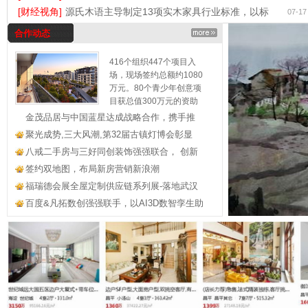
[财经视角]
源氏木语主导制定13项实木家具行业标准，以标
07-17
合作动态
416个组织447个项目入
场，现场签约总额约1080
万元。80个青少年创意项
目获总值300万元的资助
金茂品居与中国蓝星达成战略合作，携手推
聚光成势,三大风潮,第32届古镇灯博会彰显
八戒二手房与三好同创装饰强强联合， 创新
签约双地图，布局新房营销新浪潮
福瑞德会展全屋定制供应链系列展-落地武汉
百度&凡拓数创强强联手，以AI3D数智孪生助