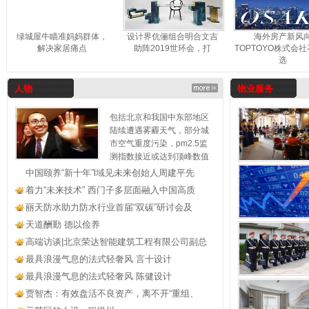
绿城屋牛瞄准妈妈群体，
设计界伉俪组合明合文吉
海外房产新风
解决家居痛点
助阵2019世环会，打
TOPTOYO株式会
选
人物
物业服务
包括北京和我国中东部地区
陆续遭遇雾霾天气，部分城
市空气重度污染，pm2.5监
测指数接近或达到顶峰数值
中国颐养“新十年”l域见未来创始人周建平先
着力“未来技术” 西门子多层面融入中国高质
丽天防水助力防水行业首届“双碳”研讨会及
天道酬勤 德以俭养
高端访谈|北京荣达智能建筑工程有限公司副总
最具浪漫气息的法式轻奢风 言十设计
最具浪漫气息的法式轻奢风 陈健设计
贾智杰：有效盘活不良资产，离不开“重组、