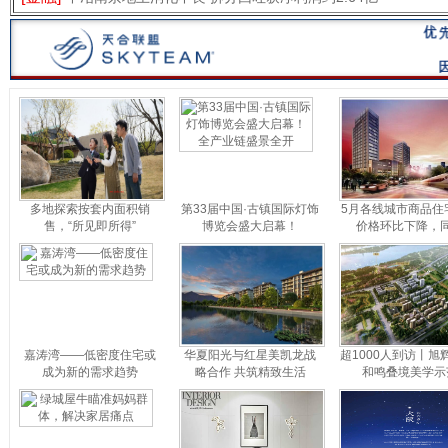
多地探索按套内面积销
第33届中国·古镇国际灯饰
5月各线城市商品住
售，“所见即所得”
博览会盛大启幕！
价格环比下降，
嘉涛湾——低密度住宅或
华夏阳光与红星美凯龙战
超1000人到访丨旭
成为新的需求趋势
略合作 共筑精致生活
和鸣叠境美学示