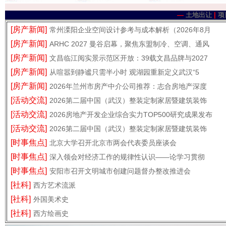
—
土地出让
|
项
[房产新闻]
常州溧阳企业空间设计参考与成本解析（2026年8月
[房产新闻]
ARHC 2027 曼谷启幕，聚焦东盟制冷、空调、通风
[房产新闻]
文昌临江阅实景示范区开放：39载文昌品牌与2027
[房产新闻]
从喧嚣到静谧只需半小时 观湖园重新定义武汉“5
[房产新闻]
2026年兰州市房产中介公司推荐：志合房地产深度
[活动交流]
2026第二届中国（武汉）整装定制家居暨建筑装饰
[活动交流]
2026房地产开发企业综合实力TOP500研究成果发布
[活动交流]
2026第二届中国（武汉）整装定制家居暨建筑装饰
[时事焦点]
北京大学召开北京市两会代表委员座谈会
[时事焦点]
深入领会对经济工作的规律性认识——论学习贯彻
[时事焦点]
安阳市召开文明城市创建问题督办整改推进会
[社科]
西方艺术流派
[社科]
外国美术史
[社科]
西方绘画史