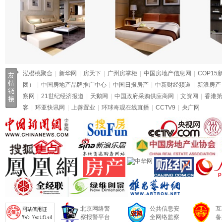
泓樱桃聚合
|
新华网
|
房天下
|
广州房掌柜
|
中国房地产信息网
|
COP15
团）
|
中国房地产品牌推广中心
|
中国日报房产
|
中新财经频道
|
新浪房产
察网
|
21世纪经济报道
|
天鹅网
|
中国政府采购供应商网
|
文资网
|
香港
客
|
环亚快讯网
|
上善置业
|
环球奇观在线直播
|
CCTV9
|
央广网
北京网络警
公共信息安
互
察报警平台
全网络监察
备