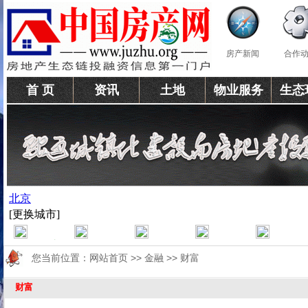
房产新闻
合作
首 页
资讯
土地
物业服务
生态
您当前位置：
网站首页
>>
金融
>>
财富
财富